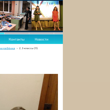
О
Контакты
Новости
зни ребёнка
›
2, 3 классы (11)