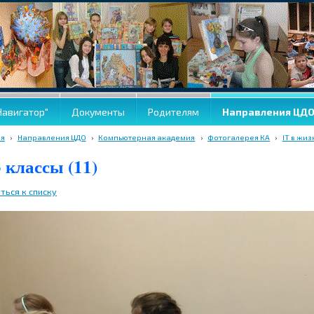
Навигатор"
Документы
Родителям
Направления ЦД
ая
›
Направления ЦДО
›
Компьютерная академия
›
Фотогалерея КА
›
IT в жи
3 классы (11)
ться к списку