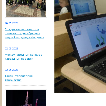
26.05.2025
Поздравляем танцоров
школы- студии «Грация»
лицея 9 - группу «Импульс»
02.05.2025
Международный конкурс
«Звездный проект»
02.05.2025
Танец- территория
творчества