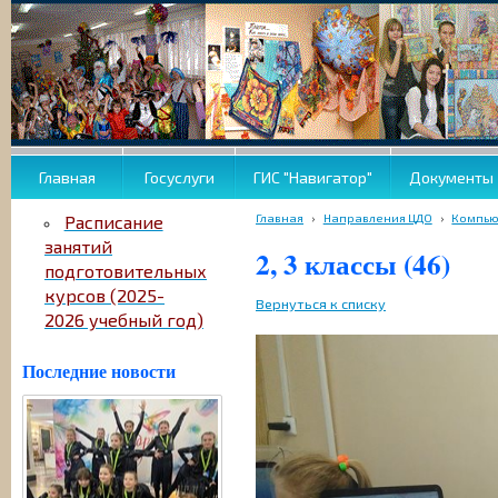
Главная
Госуслуги
ГИС "Навигатор"
Документы
Главная
›
Направления ЦДО
›
Компью
Расписание
занятий
2, 3 классы (46)
подготовительных
курсов (2025-
Вернуться к списку
2026 учебный год)
Последние новости