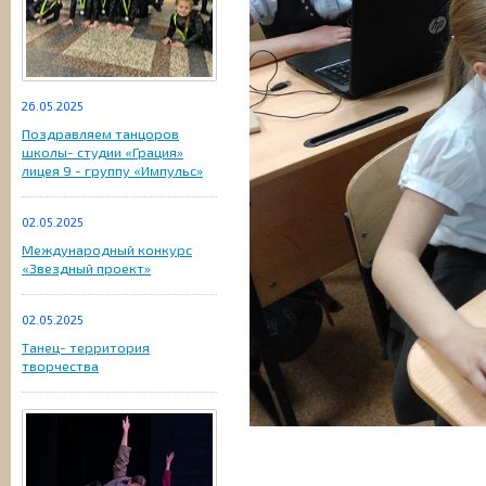
26.05.2025
Поздравляем танцоров
школы- студии «Грация»
лицея 9 - группу «Импульс»
02.05.2025
Международный конкурс
«Звездный проект»
02.05.2025
Танец- территория
творчества