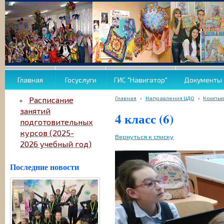
Главная
Госуслуги
ГИС "Навигатор"
Документы
Главная
›
Направления ЦДО
›
Компью
Расписание
занятий
4 класс (6)
подготовительных
курсов (2025-
Вернуться к списку
2026 учебный год)
Последние новости