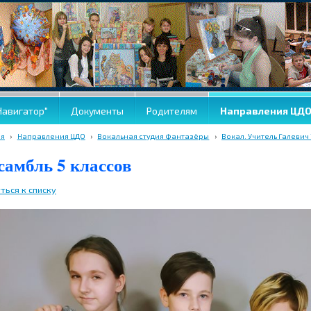
Навигатор"
Документы
Родителям
Направления ЦД
ая
›
Направления ЦДО
›
Вокальная студия Фантазёры
›
Вокал. Учитель Галевич 
самбль 5 классов
ться к списку