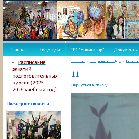
Главная
Госуслуги
ГИС "Навигатор"
Документы
Главная
›
Направления ЦДО
›
Вокаль
Расписание
занятий
11
подготовительных
курсов (2025-
Вернуться к списку
2026 учебный год)
Последние новости