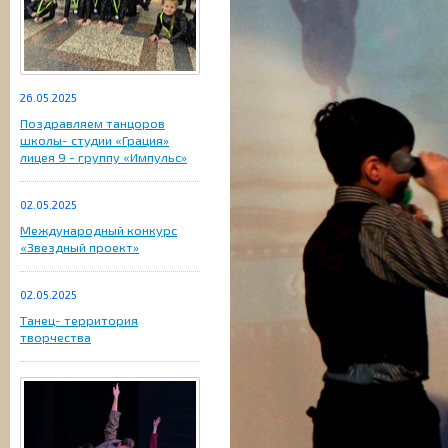
26.05.2025
Поздравляем танцоров
школы- студии «Грация»
лицея 9 - группу «Импульс»
02.05.2025
Международный конкурс
«Звездный проект»
02.05.2025
Танец- территория
творчества