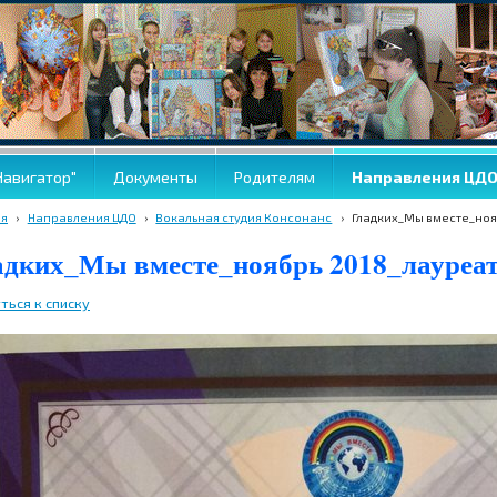
Навигатор"
Документы
Родителям
Направления ЦД
ая
›
Направления ЦДО
›
Вокальная студия Консонанс
›
Гладких_Мы вместе_ноя
адких_Мы вместе_ноябрь 2018_лауреат
ться к списку