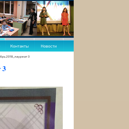
О
Контакты
Новости
брь 2018_лауреат 3
 3