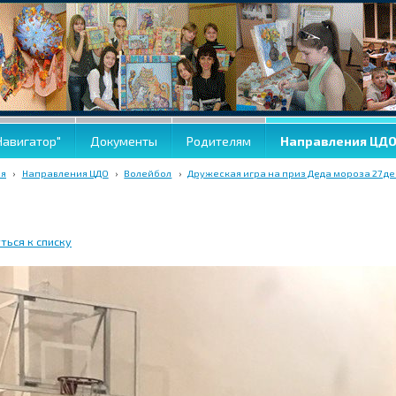
Навигатор"
Документы
Родителям
Направления ЦД
ая
›
Направления ЦДО
›
Волейбол
›
Дружеская игра на приз Деда мороза 27 де
ться к списку