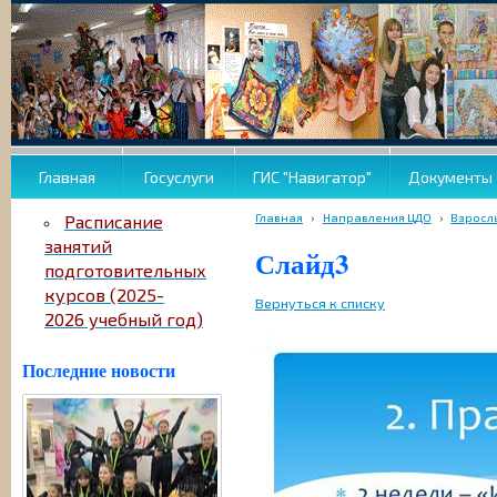
Главная
Госуслуги
ГИС "Навигатор"
Документы
Главная
›
Направления ЦДО
›
Взросл
Расписание
занятий
Слайд3
подготовительных
курсов (2025-
Вернуться к списку
2026 учебный год)
Последние новости