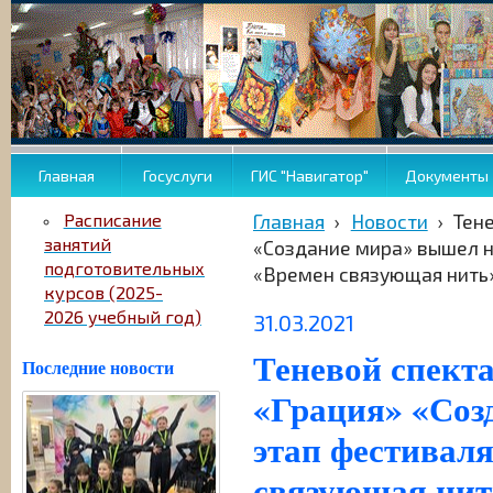
Главная
Госуслуги
ГИС "Навигатор"
Документы
Расписание
Главная
›
Новости
›
Тен
занятий
«Создание мира» вышел н
подготовительных
«Времен связующая нить
курсов (2025-
2026 учебный год)
31.03.2021
Теневой спект
Последние новости
«Грация» «Соз
этап фестиваля
связующая нит