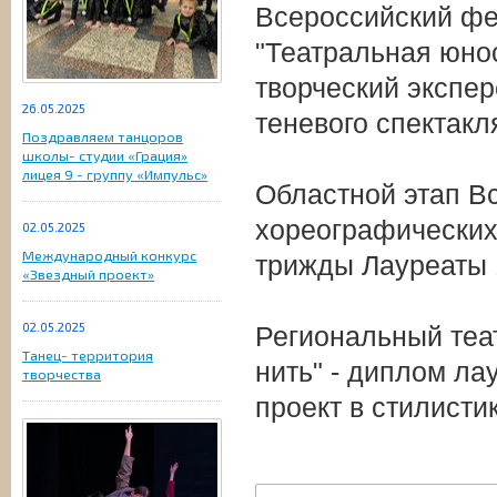
Всероссийский фе
"Театральная юнос
творческий экспе
26.05.2025
теневого спектак
Поздравляем танцоров
школы- студии «Грация»
лицея 9 - группу «Импульс»
Областной этап Вс
хореографических 
02.05.2025
Международный конкурс
трижды Лауреаты 
«Звездный проект»
02.05.2025
Региональный теа
Танец- территория
нить" - диплом ла
творчества
проект в стилисти