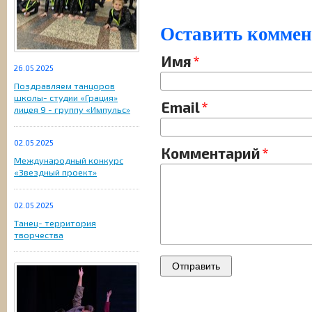
Оставить комме
Имя
26.05.2025
Поздравляем танцоров
школы- студии «Грация»
Email
лицея 9 - группу «Импульс»
02.05.2025
Комментарий
Международный конкурс
«Звездный проект»
02.05.2025
Танец- территория
творчества