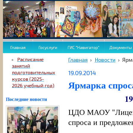
Главная
Госуслуги
ГИС "Навигатор"
Документы
Расписание
Главная
›
Новости
›
Ярм
занятий
19.09.2014
подготовительных
курсов (2025-
Ярмарка спрос
2026 учебный год)
19
Последние новости
ЦДО МАОУ "Лицей
спроса и предложе