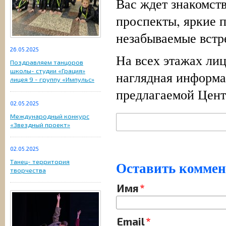
Вас ждет знакомст
проспекты, яркие 
незабываемые встр
26.05.2025
На всех этажах ли
Поздравляем танцоров
школы- студии «Грация»
наглядная информа
лицея 9 - группу «Импульс»
предлагаемой Цент
02.05.2025
Международный конкурс
«Звездный проект»
02.05.2025
Танец- территория
Оставить комме
творчества
Имя
Email