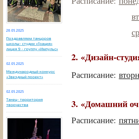
Расписание:
понед
в
ср
26.05.2025
Поздравляем танцоров
школы- студии «Грация»
лицея 9 - группу «Импульс»
2.
«Дизайн-студи
02.05.2025
Расписание:
вторн
Международный конкурс
«Звездный проект»
02.05.2025
Танец- территория
3.
«Домашний оч
творчества
Расписание:
пятни