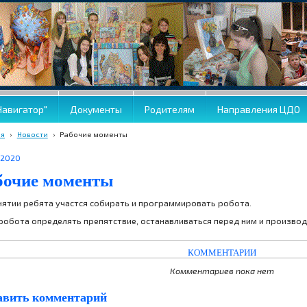
Навигатор"
Документы
Родителям
Направления ЦДО
ая
›
Новости
›
Рабочие моменты
.2020
бочие моменты
нятии ребята участся собирать и программировать робота.
робота определять препятствие, останавливаться перед ним и производ
КОММЕНТАРИИ
Комментариев пока нет
авить комментарий