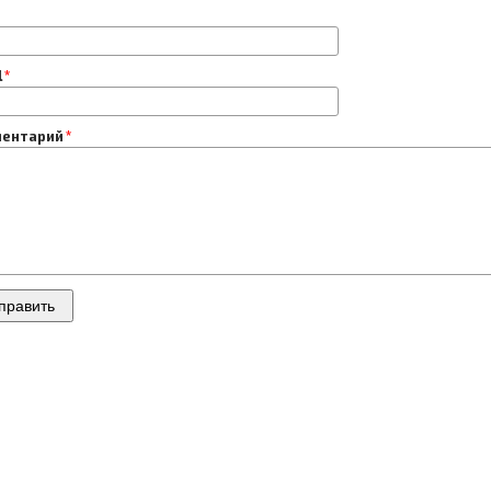
l
ентарий