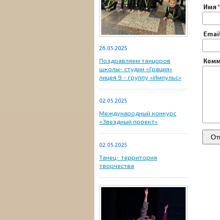
Имя
Emai
26.05.2025
Поздравляем танцоров
Комм
школы- студии «Грация»
лицея 9 - группу «Импульс»
02.05.2025
Международный конкурс
«Звездный проект»
02.05.2025
Танец- территория
творчества