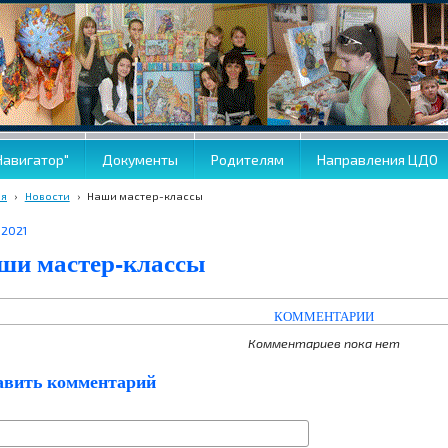
Навигатор"
Документы
Родителям
Направления ЦДО
ая
›
Новости
›
Наши мастер-классы
.2021
ши мастер-классы
КОММЕНТАРИИ
Комментариев пока нет
авить комментарий