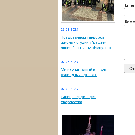
Emai
Комм
26.05.2025
Поздравляем танцоров
школы- студии «Грация»
лицея 9 - группу «Импульс»
02.05.2025
Международный конкурс
«Звездный проект»
02.05.2025
Танец- территория
творчества