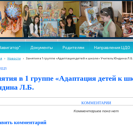
Навигатор"
Документы
Родителям
Направления ЦДО
ая
›
Новости
›
Занятия в 1 группе «Адаптация детей к школе» Учитель Юндина Л.Б
2021
нятия в 1 группе «Адаптация детей к ш
дина Л.Б.
КОММЕНТАРИИ
Комментариев пока нет
авить комментарий