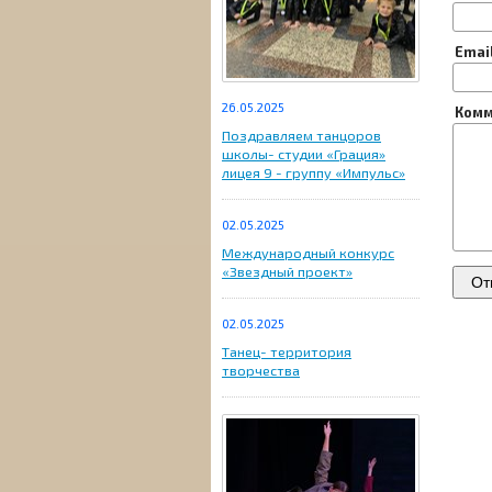
Emai
26.05.2025
Комм
Поздравляем танцоров
школы- студии «Грация»
лицея 9 - группу «Импульс»
02.05.2025
Международный конкурс
«Звездный проект»
02.05.2025
Танец- территория
творчества